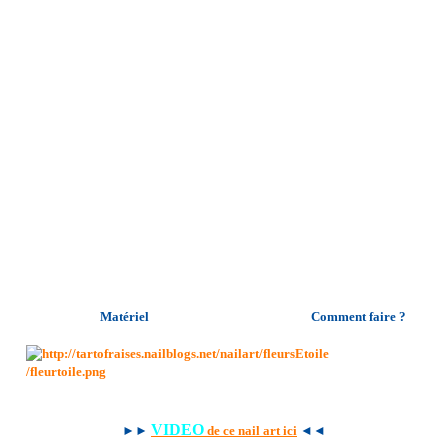
Matériel Comment faire ?
VIDEO
►►
de ce nail art ici
◄◄