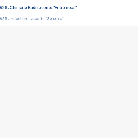
#26 : Chimène Badi raconte "Entre nous"
#25 : Indochine raconte "3e sexe"
#24 : Zaho raconte "C'est chelou"
#23 : Patrick Bruel raconte "Au café des délices"
#22 : Kyo raconte "Le chemin"
#21 : Nolwenn Leroy raconte "Cassé"
#20 : Patrick Hernandez raconte "Born to be alive"
#19 : Lorie raconte "Près de moi"
#18 : Michael Jones raconte "A nos actes manqués" (avec Jean-Jacque
#17 : Khaled raconte "Aïcha"
#16 : Corneille raconte "Parce qu'on vient de loin"
#15 : Indochine raconte "L'aventurier"