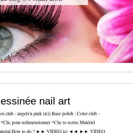
essinée nail art
or club - angels'n pink (ici) Base polish : Color club -
 *Clic pour redimensionner *Clic to rezise Matériel
Material How to do ? ►► VIDEO ici ◄◄ ►► VIDEO