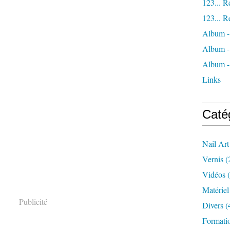
123... R
123... R
Album -
Album
Album -
Links
Caté
Nail Art
Vernis
(
Vidéos
(
Matériel
Publicité
Divers
(
Formatio