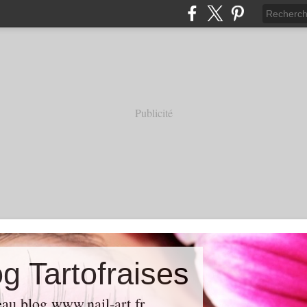
Publicité
g Tartofraises
au blog www.nail-art.fr