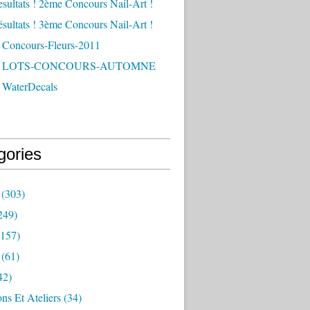
esultats ! 2ème Concours Nail-Art !
ésultats ! 3ème Concours Nail-Art !
 Concours-Fleurs-2011
 - LOTS-CONCOURS-AUTOMNE
 WaterDecals
gories
(303)
249)
157)
(61)
42)
ns Et Ateliers
(34)