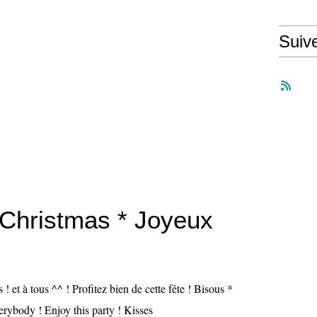
Suiv
 Christmas * Joyeux
! et à tous ^^ ! Profitez bien de cette fête ! Bisous *
rybody ! Enjoy this party ! Kisses