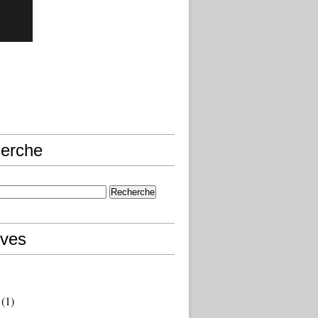
erche
ives
(1)