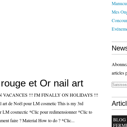
Manucu
Mes Ong
Concour
Evéneme
News
Abonnez-
articles 
rouge et Or nail art
N VACANCES !!! I'M FINALLY ON HOLIDAYS !!!
Artic
l art de Noël pour LM cosmetic This is my 3rd
for LM cosmectic *Clic pour redimensionner *Clic to
BLOG
ment faire ? Material How to do ? *Clic...
FERM