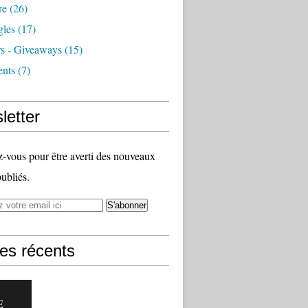
re
(26)
les
(17)
s - Giveaways
(15)
nts
(7)
letter
vous pour être averti des nouveaux
publiés.
les récents
E