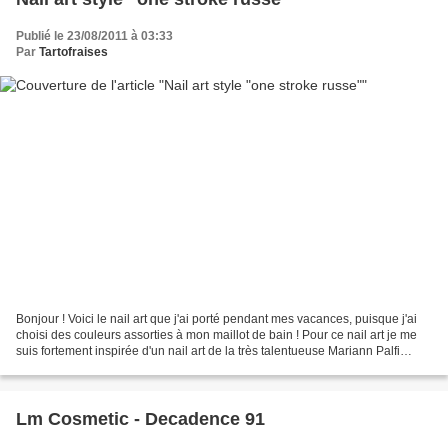
Publié le 23/08/2011 à 03:33
Par
Tartofraises
Bonjour ! Voici le nail art que j'ai porté pendant mes vacances, puisque j'ai
choisi des couleurs assorties à mon maillot de bain ! Pour ce nail art je me
suis fortement inspirée d'un nail art de la très talentueuse Mariann Palfi
j'adore vraiment son...
Lm Cosmetic - Decadence 91