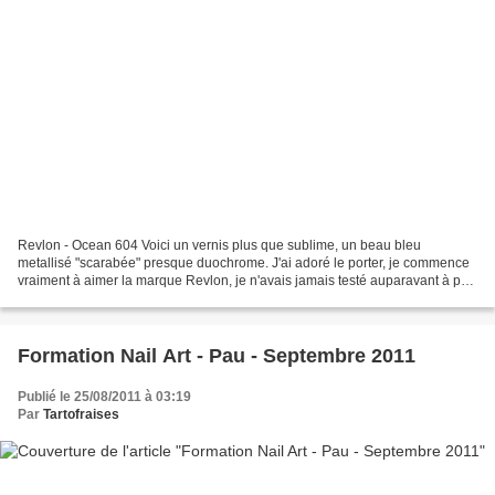
Revlon - Ocean 604 Voici un vernis plus que sublime, un beau bleu
metallisé "scarabée" presque duochrome. J'ai adoré le porter, je commence
vraiment à aimer la marque Revlon, je n'avais jamais testé auparavant à part
leur top coat. L'application est super,...
Formation Nail Art - Pau - Septembre 2011
Publié le 25/08/2011 à 03:19
Par
Tartofraises