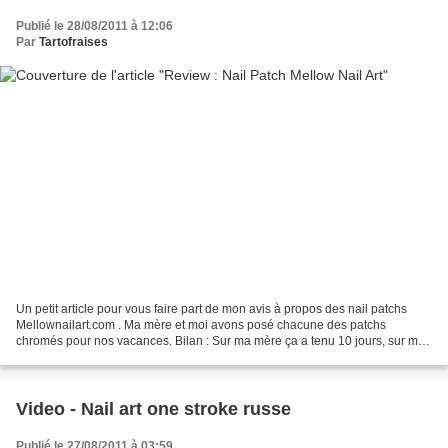
Publié le 28/08/2011 à 12:06
Par
Tartofraises
Un petit article pour vous faire part de mon avis à propos des nail patchs
Mellownailart.com . Ma mère et moi avons posé chacune des patchs
chromés pour nos vacances. Bilan : Sur ma mère ça a tenu 10 jours, sur moi
seulement 4. Bon après, moi je me baignais...
Video - Nail art one stroke russe
Publié le 27/08/2011 à 03:59