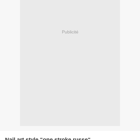
Publicité
Nail art style "one stroke russe"