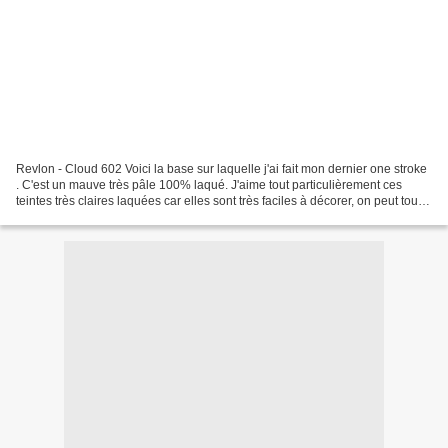
Revlon - Cloud 602 Voici la base sur laquelle j'ai fait mon dernier one stroke
. C'est un mauve très pâle 100% laqué. J'aime tout particulièrement ces
teintes très claires laquées car elles sont très faciles à décorer, on peut tout
se permettre par dessus...