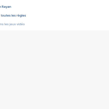
im Rayan
 toutes les règles
s les jeux vidéo
us choquant de Rockstar ? - Le scandale BULLY
e plus moche de Steam
du RÊVE tourne au CAUCHEMAR
pendant 8 heures
it… à tort
umiliés par un jeu vidéo
ire - Final Fantasy 8
ti un empire - Age of Empires
story DOFUS