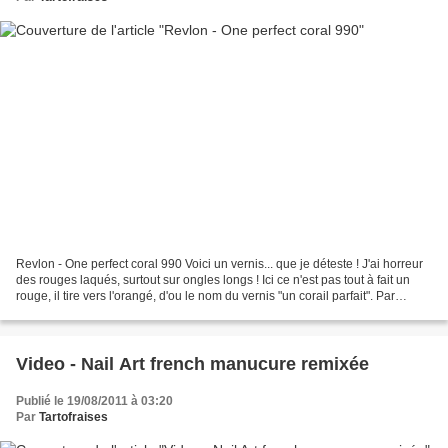
Revlon - One perfect coral 990 Voici un vernis... que je déteste ! J'ai horreur
des rouges laqués, surtout sur ongles longs ! Ici ce n'est pas tout à fait un
rouge, il tire vers l'orangé, d'ou le nom du vernis "un corail parfait". Par
contre, rien à dire...
Video - Nail Art french manucure remixée
Publié le 19/08/2011 à 03:20
Par
Tartofraises