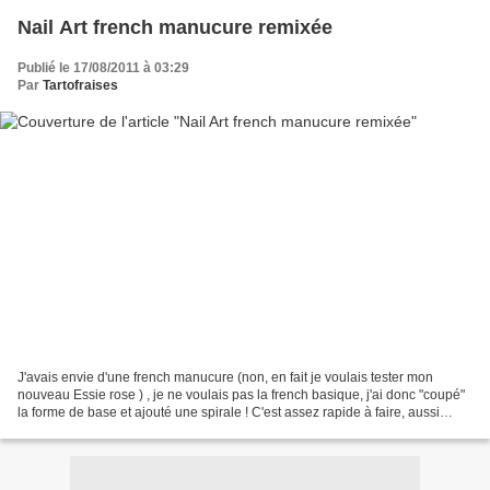
Nail Art french manucure remixée
Publié le 17/08/2011 à 03:29
Par
Tartofraises
J'avais envie d'une french manucure (non, en fait je voulais tester mon
nouveau Essie rose ) , je ne voulais pas la french basique, j'ai donc "coupé"
la forme de base et ajouté une spirale ! C'est assez rapide à faire, aussi
classe qu'une french (je trouve)...