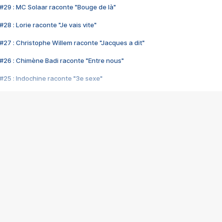
#29 : MC Solaar raconte "Bouge de là"
28 : Lorie raconte "Je vais vite"
#27 : Christophe Willem raconte "Jacques a dit"
#26 : Chimène Badi raconte "Entre nous"
#25 : Indochine raconte "3e sexe"
#24 : Zaho raconte "C'est chelou"
#23 : Patrick Bruel raconte "Au café des délices"
#22 : Kyo raconte "Le chemin"
#21 : Nolwenn Leroy raconte "Cassé"
#20 : Patrick Hernandez raconte "Born to be alive"
#19 : Lorie raconte "Près de moi"
#18 : Michael Jones raconte "A nos actes manqués" (avec Jean-Jacque
#17 : Khaled raconte "Aïcha"