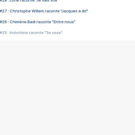
28 : Lorie raconte "Je vais vite"
#27 : Christophe Willem raconte "Jacques a dit"
#26 : Chimène Badi raconte "Entre nous"
#25 : Indochine raconte "3e sexe"
#24 : Zaho raconte "C'est chelou"
#23 : Patrick Bruel raconte "Au café des délices"
#22 : Kyo raconte "Le chemin"
#21 : Nolwenn Leroy raconte "Cassé"
#20 : Patrick Hernandez raconte "Born to be alive"
#19 : Lorie raconte "Près de moi"
#18 : Michael Jones raconte "A nos actes manqués" (avec Jean-Jacque
#17 : Khaled raconte "Aïcha"
#16 : Corneille raconte "Parce qu'on vient de loin"