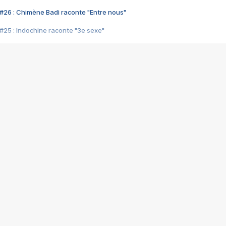
#26 : Chimène Badi raconte "Entre nous"
#25 : Indochine raconte "3e sexe"
#24 : Zaho raconte "C'est chelou"
#23 : Patrick Bruel raconte "Au café des délices"
#22 : Kyo raconte "Le chemin"
#21 : Nolwenn Leroy raconte "Cassé"
#20 : Patrick Hernandez raconte "Born to be alive"
#19 : Lorie raconte "Près de moi"
#18 : Michael Jones raconte "A nos actes manqués" (avec Jean-Jacque
#17 : Khaled raconte "Aïcha"
#16 : Corneille raconte "Parce qu'on vient de loin"
#15 : Indochine raconte "L'aventurier"