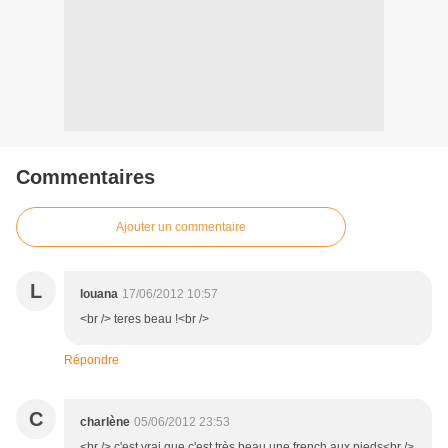
Commentaires
Ajouter un commentaire
L
louana
17/06/2012 10:57
<br /> teres beau !<br />
Répondre
C
charlène
05/06/2012 23:53
<br /> c'est vrai que c'est très beau une french aux pieds<br />