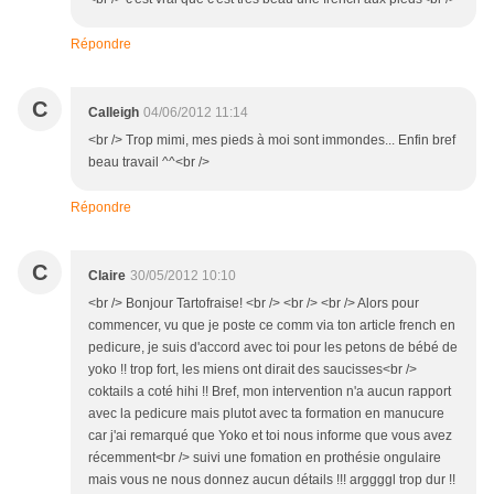
Répondre
C
Calleigh
04/06/2012 11:14
<br /> Trop mimi, mes pieds à moi sont immondes... Enfin bref
beau travail ^^<br />
Répondre
C
Claire
30/05/2012 10:10
<br /> Bonjour Tartofraise! <br /> <br /> <br /> Alors pour
commencer, vu que je poste ce comm via ton article french en
pedicure, je suis d'accord avec toi pour les petons de bébé de
yoko !! trop fort, les miens ont dirait des saucisses<br />
coktails a coté hihi !! Bref, mon intervention n'a aucun rapport
avec la pedicure mais plutot avec ta formation en manucure
car j'ai remarqué que Yoko et toi nous informe que vous avez
récemment<br /> suivi une fomation en prothésie ongulaire
mais vous ne nous donnez aucun détails !!! arggggl trop dur !!