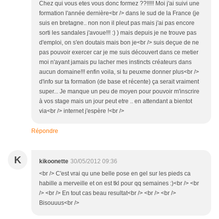
Chez qui vous etes vous donc formez ??!!!!! Moi j'ai suivi une
formation l'année dernière<br /> dans le sud de la France (je
suis en bretagne.. non non il pleut pas mais j'ai pas encore
sorti les sandales j'avoue!!! :) ) mais depuis je ne trouve pas
d'emploi, on s'en doutais mais bon je<br /> suis deçue de ne
pas pouvoir exercer car je me suis découvert dans ce metier
moi n'ayant jamais pu lacher mes instincts créateurs dans
aucun domaine!!! enfin voila, si tu peuxme donner plus<br />
d'info sur ta formation (de base et récente) ça serait vraiment
super... Je manque un peu de moyen pour pouvoir m'inscrire
à vos stage mais un jour peut etre .. en attendant a bientot
via<br /> internet j'espère !<br />
Répondre
K
kikoonette
30/05/2012 09:36
<br /> C'est vrai qu une belle pose en gel sur les pieds ca
habille a merveille et on est tkl pour qq semaines :)<br /> <br
/> <br /> En tout cas beau resultat<br /> <br /> <br />
Bisouuus<br />