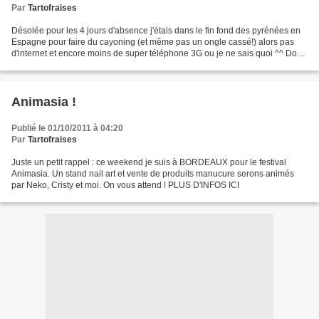
Par
Tartofraises
Désolée pour les 4 jours d'absence j'étais dans le fin fond des pyrénées en
Espagne pour faire du cayoning (et même pas un ongle cassé!) alors pas
d'internet et encore moins de super téléphone 3G ou je ne sais quoi ^^ Donc
voila je suis toujours là je...
Animasia !
Publié le 01/10/2011 à 04:20
Par
Tartofraises
Juste un petit rappel : ce weekend je suis à BORDEAUX pour le festival
Animasia. Un stand nail art et vente de produits manucure serons animés
par Neko, Cristy et moi. On vous attend ! PLUS D'INFOS ICI