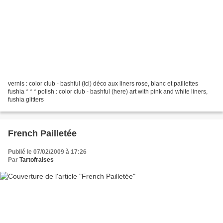
vernis : color club - bashful (ici) déco aux liners rose, blanc et paillettes
fushia * * * polish : color club - bashful (here) art with pink and white liners,
fushia glitters
French Pailletée
Publié le 07/02/2009 à 17:26
Par
Tartofraises