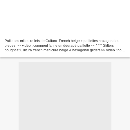
Paillettes milles reflets de Cultura. French beige + paillettes haxagonales
bleues. >> vidéo : comment fai r e un dégradé pailletté << * * * Glitters
bought at Cultura french manicure beige & hexagonal glitters >> vidéo : how
to do a glitter gradient...