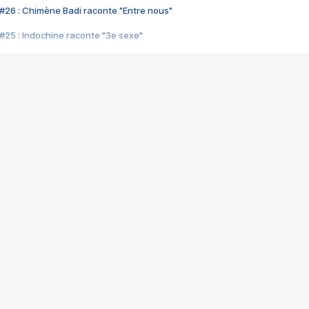
#26 : Chimène Badi raconte "Entre nous"
#25 : Indochine raconte "3e sexe"
#24 : Zaho raconte "C'est chelou"
#23 : Patrick Bruel raconte "Au café des délices"
#22 : Kyo raconte "Le chemin"
#21 : Nolwenn Leroy raconte "Cassé"
#20 : Patrick Hernandez raconte "Born to be alive"
#19 : Lorie raconte "Près de moi"
#18 : Michael Jones raconte "A nos actes manqués" (avec Jean-Jacque
#17 : Khaled raconte "Aïcha"
#16 : Corneille raconte "Parce qu'on vient de loin"
#15 : Indochine raconte "L'aventurier"
14 : Lorie raconte "Sur un air latino"