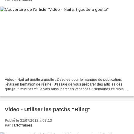
Vidéo - Nail art goutte à goutte . Désolée pour le manque de publication,
j'étais en formation de résine ! J'essaie de vous préparer des articles dès
que j'ai 5 minutes ^^ Je vais aussi partir en vacances 3 semaines ce mois ci,
donc on se dit rendez-vous...
Video - Utiliser les patchs "Bling"
Publié le 31/07/2012 à 03:13
Par
Tartofraises