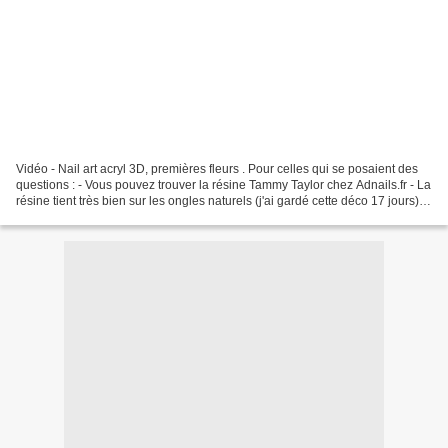
Vidéo - Nail art acryl 3D, premières fleurs . Pour celles qui se posaient des
questions : - Vous pouvez trouver la résine Tammy Taylor chez Adnails.fr - La
résine tient très bien sur les ongles naturels (j'ai gardé cette déco 17 jours) -
Pour retirer...