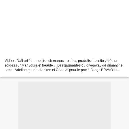
Vidéo - Nail art fleur sur french manucure . Les produits de cette vidéo en
soldes sur Manucure et beauté . . Les gagnantes du giveaway de dimanche
sont... Adeline pour le franken et Chantal pour le pacth Bling ! BRAVO !!!
J'attends votre mail d'ici quelques...