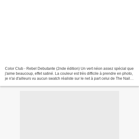
Color Club - Rebel Debutante (2nde édition) Un vert néon assez spécial que
j'aime beaucoup, effet satiné. La couleur est très difficile à prendre en photo,
je n'ai d'ailleurs vu aucun swatch réaliste sur le net à part celui de The Nail
Phile ... ce n'est...