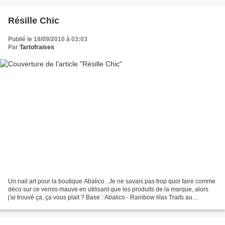
Résille Chic
Publié le 18/09/2010 à 03:03
Par
Tartofraises
Un nail art pour la boutique Abalico . Je ne savais pas trop quoi faire comme
déco sur ce vernis mauve en utilisant que les produits de la marque, alors
j'ai trouvé ça, ça vous plait ? Base : Abalico - Rainbow lilas Traits au
liner/stylo blanc abalico...