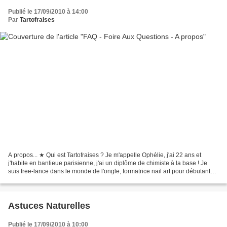
Publié le 17/09/2010 à 14:00
Par
Tartofraises
A propos... ★ Qui est Tartofraises ? Je m'appelle Ophélie, j'ai 22 ans et
j'habite en banlieue parisienne, j'ai un diplôme de chimiste à la base ! Je
suis free-lance dans le monde de l'ongle, formatrice nail art pour débutants.
J'ai commencé à me vernir...
Astuces Naturelles
Publié le 17/09/2010 à 10:00