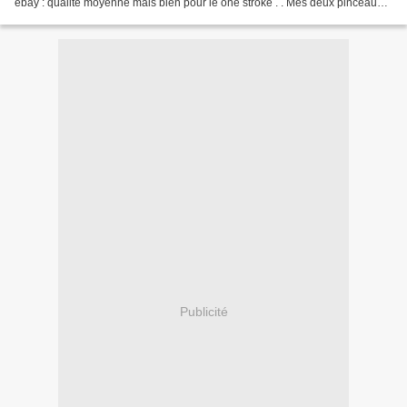
ebay : qualité moyenne mais bien pour le one stroke . . Mes deux pinceaux
Raphaël à aquarelle en poils de...
Publicité