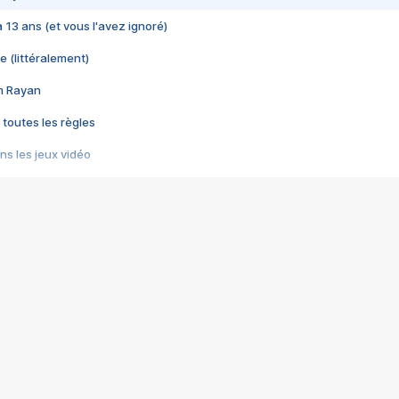
 a 13 ans (et vous l'avez ignoré)
e (littéralement)
im Rayan
 toutes les règles
s les jeux vidéo
us choquant de Rockstar ? - Le scandale BULLY
e plus moche de Steam
du RÊVE tourne au CAUCHEMAR
pendant 8 heures
it… à tort
umiliés par un jeu vidéo
ire - Final Fantasy 8