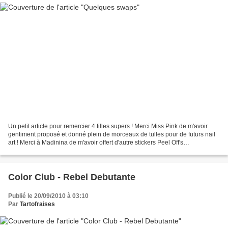
Un petit article pour remercier 4 filles supers ! Merci Miss Pink de m'avoir
gentiment proposé et donné plein de morceaux de tulles pour de futurs nail
art ! Merci à Madinina de m'avoir offert d'autre stickers Peel Off's
accompagnés d'un mot trop chou...
Color Club - Rebel Debutante
Publié le 20/09/2010 à 03:10
Par
Tartofraises