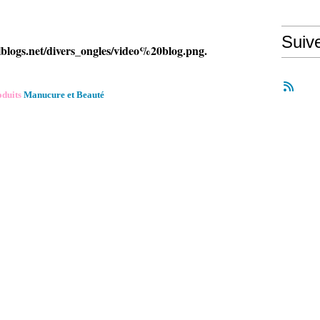
Suiv
.
oduits
Manucure et Beauté