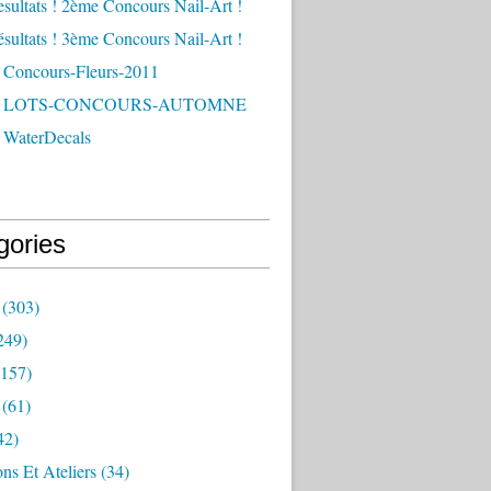
esultats ! 2ème Concours Nail-Art !
ésultats ! 3ème Concours Nail-Art !
 Concours-Fleurs-2011
 - LOTS-CONCOURS-AUTOMNE
 WaterDecals
gories
(303)
249)
157)
(61)
42)
ns Et Ateliers
(34)