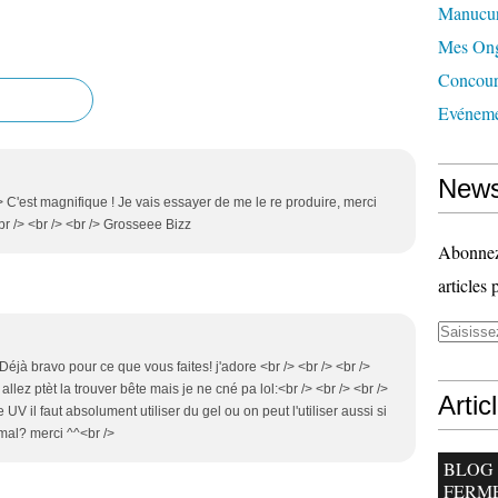
Manucu
Mes Ong
Concour
Evéneme
News
> C'est magnifique ! Je vais essayer de me le re produire, merci
br /> <br /> <br /> Grosseee Bizz
Abonnez-
articles 
 Déjà bravo pour ce que vous faites! j'adore <br /> <br /> <br />
 allez ptèt la trouver bête mais je ne cné pa lol:<br /> <br /> <br />
Artic
UV il faut absolument utiliser du gel ou on peut l'utiliser aussi si
mal? merci ^^<br />
BLOG
FERM