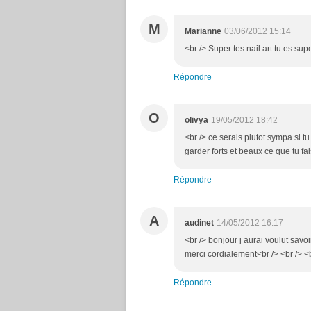
M
Marianne
03/06/2012 15:14
<br /> Super tes nail art tu es su
Répondre
O
olivya
19/05/2012 18:42
<br /> ce serais plutot sympa si tu
garder forts et beaux ce que tu fai
Répondre
A
audinet
14/05/2012 16:17
<br /> bonjour j aurai voulut savoir
merci cordialement<br /> <br /> <b
Répondre