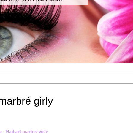
 marbré girly
o - Nail art marbré girly