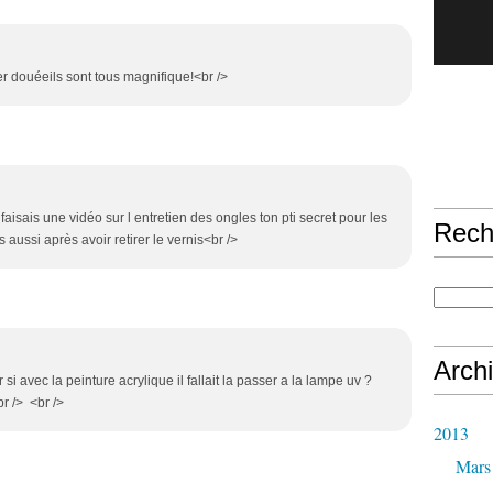
per douéeils sont tous magnifique!<br />
 faisais une vidéo sur l entretien des ongles ton pti secret pour les
Rech
s aussi après avoir retirer le vernis<br />
Arch
 si avec la peinture acrylique il fallait la passer a la lampe uv ?
r /> <br />
2013
Mars