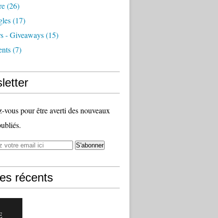
re
(26)
les
(17)
s - Giveaways
(15)
nts
(7)
letter
vous pour être averti des nouveaux
publiés.
les récents
E