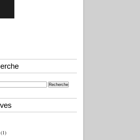
erche
ives
(1)