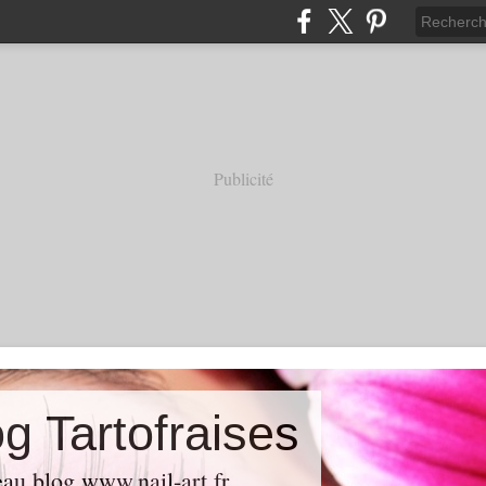
Publicité
g Tartofraises
au blog www.nail-art.fr