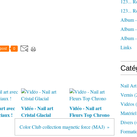
123... R
123... R
Album -
Album
Album -
Links
post
0
Caté
Nail Art
Vernis
(
Vidéos
(
art avec
Vidéo - Nail art
Vidéo - Nail art
Matériel
ciaux !
Cristal Glacial
Fleurs Top Chrono
Divers
(
Color Club collection magnetic force (MAJ)
Formatio