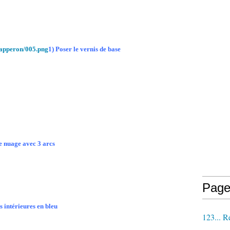
1) Poser le vernis de base
de nuage avec 3 arcs
Page
s intérieures en bleu
123... R