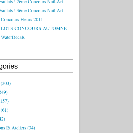
esultats ! 2ème Concours Nail-Art !
ésultats ! 3ème Concours Nail-Art !
 Concours-Fleurs-2011
 - LOTS-CONCOURS-AUTOMNE
 WaterDecals
gories
(303)
249)
157)
(61)
42)
ns Et Ateliers
(34)