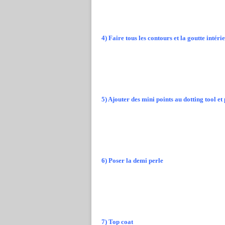
4) Faire tous les contours et la goutte intér
5) Ajouter des mini points au dotting tool et
6) Poser la demi perle
7) Top coat