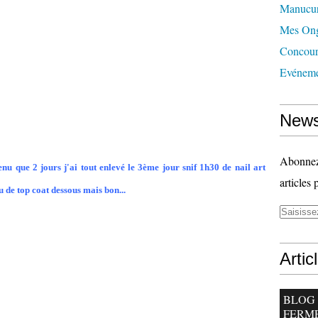
Manucu
Mes Ong
Concour
Evéneme
News
Abonnez-
enu que 2 jours j'ai tout enlevé le 3ème jour snif 1h30 de nail art
articles 
u de top coat dessous mais bon...
Artic
BLOG
FERM