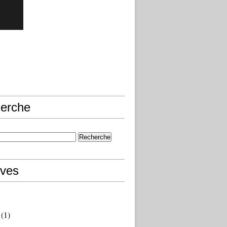
erche
ives
(1)