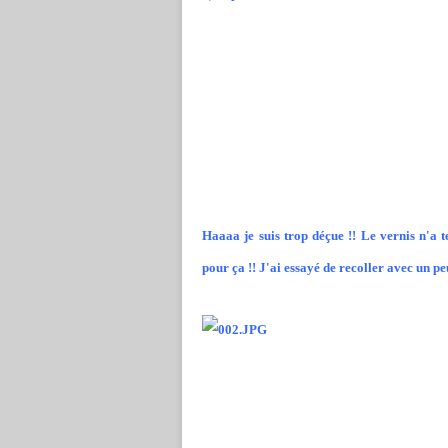
Haaaa je suis trop déçue !! Le vernis n'a t
pour ça !! J'ai essayé de recoller avec un pe