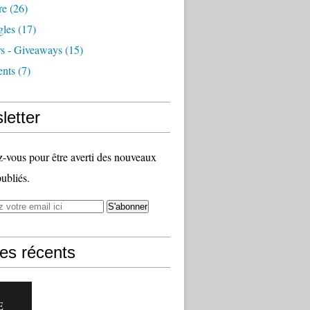
re
(26)
les
(17)
s - Giveaways
(15)
nts
(7)
letter
vous pour être averti des nouveaux
publiés.
les récents
E