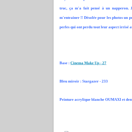
truc, ça m'a fait pensé à un napperon. J
m'entrainer !! Désolée pour les photos un pe
perles qui ont perdu tout leur aspect irrisé 
Base :
Cinema Make Up - 27
Bleu miroir : Stargazer - 233
Peinture acrylique blanche OUMAXI et dem