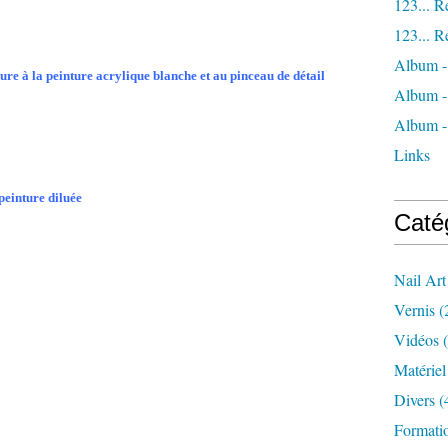
123... R
123... R
Album -
ieure à la peinture acrylique blanche et au pinceau de détail
Album
Album -
Links
 peinture diluée
Caté
Nail Art
Vernis
(
Vidéos
(
Matériel
Divers
(
Formatio