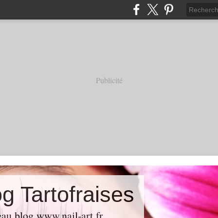
Publicité
g Tartofraises
au blog www.nail-art.fr