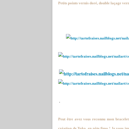
Petits points vernis doré, double laçage ver
.
Peut être avez vous reconnu mon bracelet M
création de Yoko, en pâte fimo ! Je vous invi