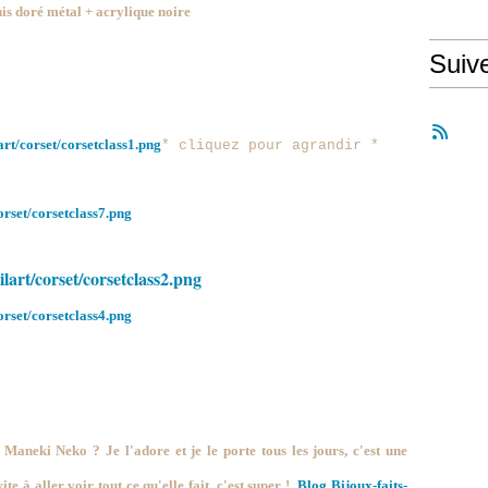
nis doré métal + acrylique noire
Suiv
* cliquez pour agrandir *
aneki Neko ? Je l'adore et je le porte tous les jours, c'est une
te à aller voir tout ce qu'elle fait, c'est super !
Blog Bijoux-faits-