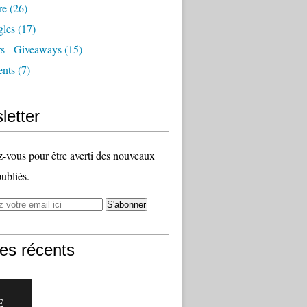
re
(26)
les
(17)
s - Giveaways
(15)
nts
(7)
letter
vous pour être averti des nouveaux
publiés.
les récents
E