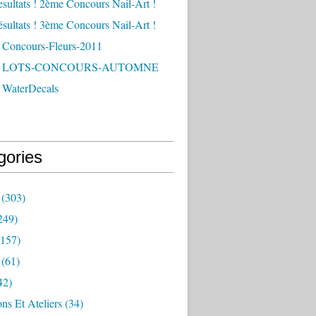
esultats ! 2ème Concours Nail-Art !
ésultats ! 3ème Concours Nail-Art !
 Concours-Fleurs-2011
 - LOTS-CONCOURS-AUTOMNE
 WaterDecals
gories
(303)
249)
157)
(61)
42)
ns Et Ateliers
(34)