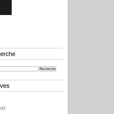
erche
ives
(1)