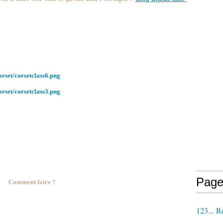
Page
Comment faire ?
123... R