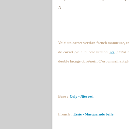
!!
Voici un corset version french manucure, ce
de corset
(voir la 1ère version
ici
, plutôt r
double laçage doré/noir. C'est un nail art pl
Base :
Orly - Nite owl
French :
Essie - Masquerade belle