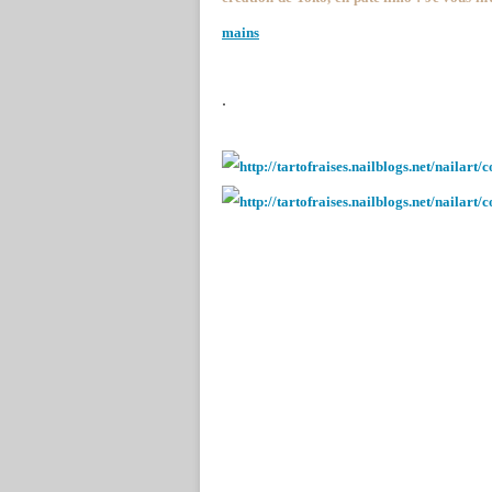
mains
.