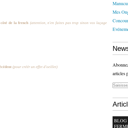
Manucu
Mes Ong
Concour
 côté de la french
(attention, n'en faites pas trop sinon vos laçage
Evéneme
News
Abonnez-
récédent
(pour créér un effet d'oeillet)
articles 
Artic
BLOG
FERM