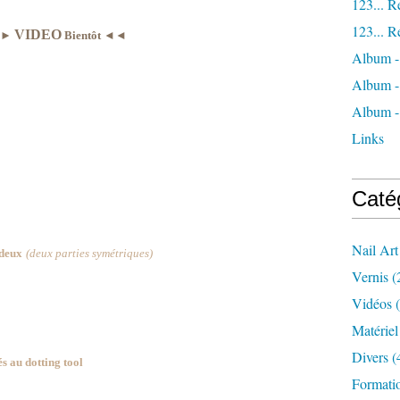
123... R
123... R
VIDEO
►►
Bientôt ◄◄
Album -
Album
Album -
Links
Caté
Nail Art
 deux
(deux parties symétriques)
Vernis
(
Vidéos
(
Matériel
Divers
(
s au dotting tool
Formatio