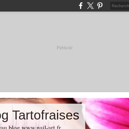
Publicité
g Tartofraises
au blog www.nail-art.fr