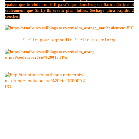
épaisse que le violet, mais il paraît que dans les gros flacon (là je n'ai
seuleument que 5mL) ils seront plus fluides. Séchage ultra rapide. 2
couches.
* clic pour agrandir * clic to enlarge