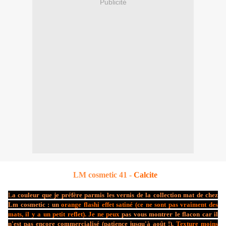
Publicité
LM cosmetic 41 -
Calcite
L
a couleur que je préfère parmis les vernis de la collection mat de chez
Lm cosmetic : un
o
range flashi effet satiné (ce ne sont pas vraiment des
mats, il y a un petit reflet). Je ne peux
pas vous montrer le flacon car il
n'est pas encore commercialisé (patience jusqu'à août !).
Texture moins