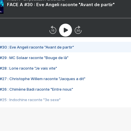
FACE A #30 : Eve Angeli raconte "Avant de partir"
#30 : Eve Angeli raconte "Avant de partir"
#29 : MC Solaar raconte "Bouge de là"
28 : Lorie raconte "Je vais vite"
#27 : Christophe Willem raconte "Jacques a dit"
#26 : Chimène Badi raconte "Entre nous"
#25 : Indochine raconte "3e sexe"
#24 : Zaho raconte "C'est chelou"
#23 : Patrick Bruel raconte "Au café des délices"