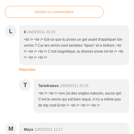
Ajouter un commentaire
L
ll
24/09/2011 20:23
<br /> <br /> Est-ce que tu poses un gel avant d'appliquer ton
vernis ? Car tes vernis sont sembles "épais" et si brillant .<br
/> <br /> <br /> C'est magnifique, tu donnes envie lol<br /> <br
/> <br /> <br />
Répondre
T
Tartofraises
25/09/2011 20:25
<br /> <br /> non j'ai des ongles naturels, aucun gel.
C'est le vernis qui est bien laqué, il n'y a même pas
de top coat là<br /> <br /> <br /> <br />
M
Maya
12/02/2011 12:17