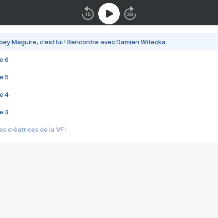
bey Maguire, c'est lui ! Rencontre avec Damien Witecka
e 6
e 5
e 4
e 3
s créatrices de la VF !
e 2
e 1
e Mektoub My Love arrive enfin ! Rencontre avec Shaïn Boumedine et Sal
i : après Toni en famille
elle réalise le bouleversant Dites lui que je l'aime