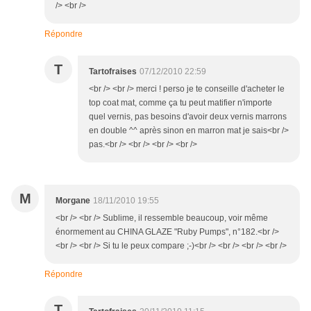
/> <br />
Répondre
T
Tartofraises
07/12/2010 22:59
<br /> <br /> merci ! perso je te conseille d'acheter le
top coat mat, comme ça tu peut matifier n'importe
quel vernis, pas besoins d'avoir deux vernis marrons
en double ^^ après sinon en marron mat je sais<br />
pas.<br /> <br /> <br /> <br />
M
Morgane
18/11/2010 19:55
<br /> <br /> Sublime, il ressemble beaucoup, voir même
énormement au CHINA GLAZE "Ruby Pumps", n°182.<br />
<br /> <br /> Si tu le peux compare ;-)<br /> <br /> <br /> <br />
Répondre
T