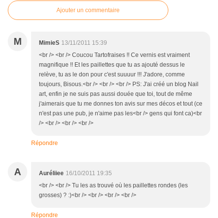
Ajouter un commentaire
M
MimieS
13/11/2011 15:39
<br /> <br /> Coucou Tartofraises !! Ce vernis est vraiment
magnifique !! Et les paillettes que tu as ajouté dessus le
relève, tu as le don pour c'est suuuur !!! J'adore, comme
toujours, Bisous.<br /> <br /> <br /> PS: J'ai créé un blog Nail
art, enfin je ne suis pas aussi douée que toi, tout de même
j'aimerais que tu me donnes ton avis sur mes décos et tout (ce
n'est pas une pub, je n'aime pas les<br /> gens qui font ca)<br
/> <br /> <br /> <br />
Répondre
A
Auréliiee
16/10/2011 19:35
<br /> <br /> Tu les as trouvé où les paillettes rondes (les
grosses) ? :)<br /> <br /> <br /> <br />
Répondre