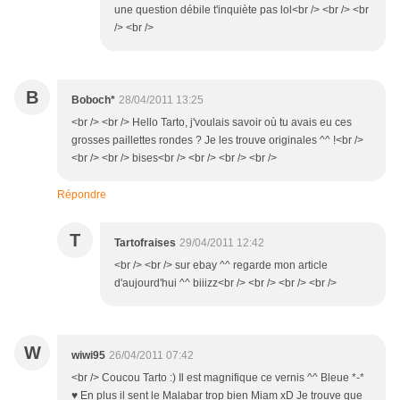
une question débile t'inquiète pas lol<br /> <br /> <br
/> <br />
B
Boboch*
28/04/2011 13:25
<br /> <br /> Hello Tarto, j'voulais savoir où tu avais eu ces
grosses paillettes rondes ? Je les trouve originales ^^ !<br />
<br /> <br /> bises<br /> <br /> <br /> <br />
Répondre
T
Tartofraises
29/04/2011 12:42
<br /> <br /> sur ebay ^^ regarde mon article
d'aujourd'hui ^^ biiizz<br /> <br /> <br /> <br />
W
wiwi95
26/04/2011 07:42
<br /> Coucou Tarto :) Il est magnifique ce vernis ^^ Bleue *-*
♥ En plus il sent le Malabar trop bien Miam xD Je trouve que