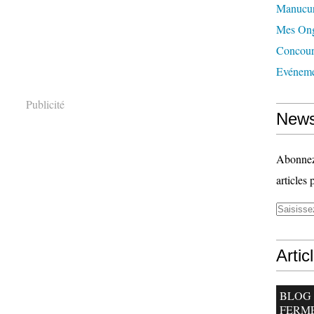
Manucu
Mes Ong
Concour
Evéneme
Publicité
News
Abonnez-
articles 
Artic
BLOG
FERM