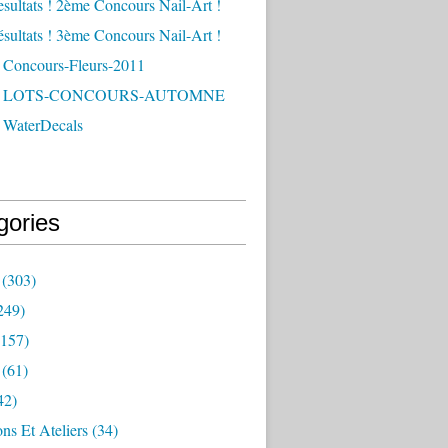
esultats ! 2ème Concours Nail-Art !
ésultats ! 3ème Concours Nail-Art !
 Concours-Fleurs-2011
 - LOTS-CONCOURS-AUTOMNE
 WaterDecals
gories
(303)
249)
157)
(61)
42)
ns Et Ateliers
(34)