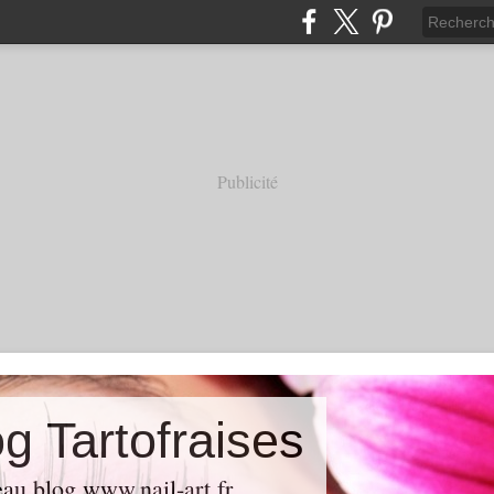
Publicité
g Tartofraises
au blog www.nail-art.fr