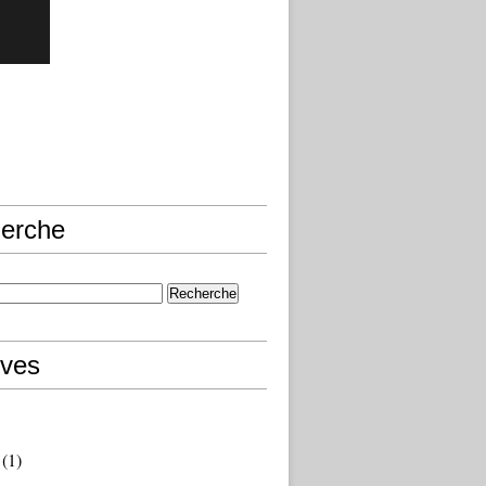
erche
ives
(1)