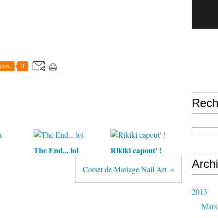
post
0
Rech
The End... lol
Rikiki capout' !
Arch
Corset de Mariage Nail Art
2013
Mars