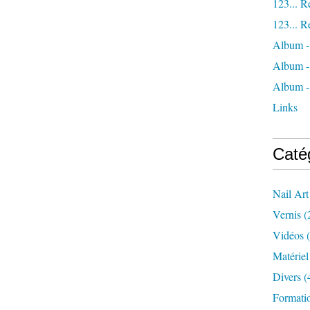
123... R
123... R
Album -
Album
Album -
Links
Caté
Nail Art
Vernis
(
Vidéos
(
Matériel
Divers
(
Formatio