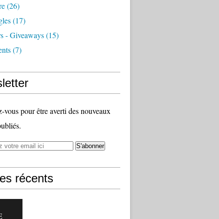
re
(26)
les
(17)
s - Giveaways
(15)
nts
(7)
letter
vous pour être averti des nouveaux
publiés.
les récents
E