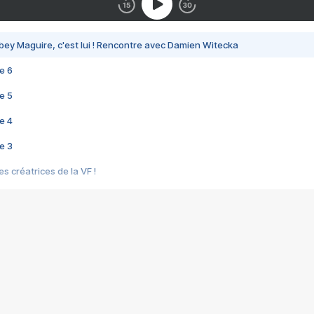
bey Maguire, c'est lui ! Rencontre avec Damien Witecka
e 6
e 5
e 4
e 3
s créatrices de la VF !
e 2
e 1
e Mektoub My Love arrive enfin ! Rencontre avec Shaïn Boumedine et Sal
i : après Toni en famille
elle réalise le bouleversant Dites lui que je l'aime