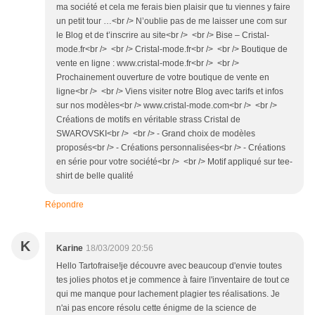
ma société et cela me ferais bien plaisir que tu viennes y faire
un petit tour …<br /> N’oublie pas de me laisser une com sur
le Blog et de t’inscrire au site<br /> <br /> Bise – Cristal-
mode.fr<br /> <br /> Cristal-mode.fr<br /> <br /> Boutique de
vente en ligne : www.cristal-mode.fr<br /> <br />
Prochainement ouverture de votre boutique de vente en
ligne<br /> <br /> Viens visiter notre Blog avec tarifs et infos
sur nos modèles<br /> www.cristal-mode.com<br /> <br />
Créations de motifs en véritable strass Cristal de
SWAROVSKI<br /> <br /> - Grand choix de modèles
proposés<br /> - Créations personnalisées<br /> - Créations
en série pour votre société<br /> <br /> Motif appliqué sur tee-
shirt de belle qualité
Répondre
K
Karine
18/03/2009 20:56
Hello Tartofraise!je découvre avec beaucoup d'envie toutes
tes jolies photos et je commence à faire l'inventaire de tout ce
qui me manque pour lachement plagier tes réalisations. Je
n'ai pas encore résolu cette énigme de la science de