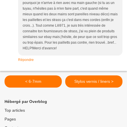
pourquoi je n'arrive à rien avec ma main gauche (si tu as un
tuyau, n'hésites pas à m'en faire part, c'est quand même
mieux quand les deux mains sont pareilles niveau déco) mais
les paillettes et les strass ça c'est dans mes cordes (enfin je
crois...). Tout comme Lili971, je suis très intéressée de
connaitre ton fournisseurs de strass, j'ai vu plein de produits
similaires sur ebay mais j'hésite, de peur que ce soit trop gros
ou trop épais. Pour les pailletts pas contre, rien trouvé...bref...
HELP!Merci d'avance!
Répondre
< 6-7mm
Stylos vernis / liners >
Hébergé par Overblog
Top articles
Pages