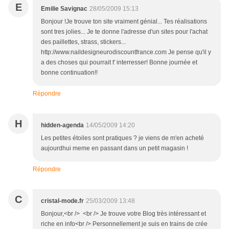
E
Emilie Savignac
28/05/2009 15:13
Bonjour !Je trouve ton site vraiment génial... Tes réalisations
sont tres jolies... Je te donne l'adresse d'un sites pour l'achat
des paillettes, strass, stickers...
http://www.naildesigneurodiscountfrance.com Je pense qu'il y
a des choses qui pourrait t' interresser! Bonne journée et
bonne continuation!!
Répondre
H
hidden-agenda
14/05/2009 14:20
Les petites étoiles sont pratiques ? je viens de m'en acheté
aujourdhui meme en passant dans un petit magasin !
Répondre
C
cristal-mode.fr
25/03/2009 13:48
Bonjour,<br /> <br /> Je trouve votre Blog très intéressant et
riche en info<br /> Personnellement je suis en trains de crée