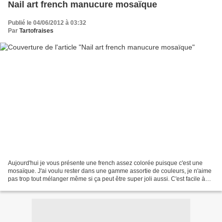
Nail art french manucure mosaïque
Publié le 04/06/2012 à 03:32
Par
Tartofraises
Aujourd'hui je vous présente une french assez colorée puisque c'est une
mosaïque. J'ai voulu rester dans une gamme assortie de couleurs, je n'aime
pas trop tout mélanger même si ça peut être super joli aussi. C'est facile à
faire et pas trop long. Base...