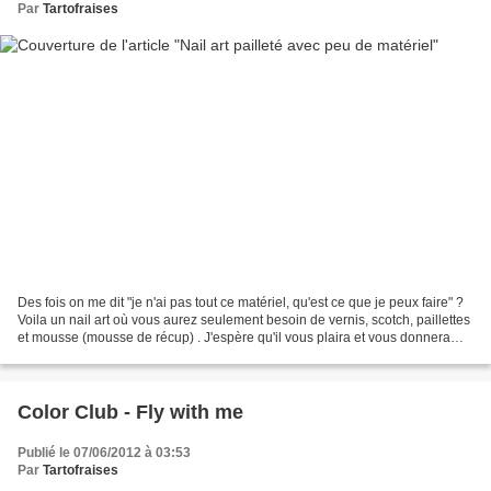
Par
Tartofraises
Des fois on me dit "je n'ai pas tout ce matériel, qu'est ce que je peux faire" ?
Voila un nail art où vous aurez seulement besoin de vernis, scotch, paillettes
et mousse (mousse de récup) . J'espère qu'il vous plaira et vous donnera
d'autres idées ! Base...
Color Club - Fly with me
Publié le 07/06/2012 à 03:53
Par
Tartofraises