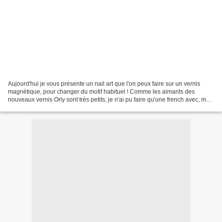
Aujourd'hui je vous présente un nail art que l'on peux faire sur un vernis
magnétique, pour changer du motif habituel ! Comme les aimants des
nouveaux vernis Orly sont très petits, je n'ai pu faire qu'une french avec, mais
finalement j'ai trouvé ça pas...