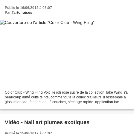
Publié le 16/06/2012 à 03:07
Par
Tartofraises
Color Club - Wing Fling Voici le joli rose sucré de la collection Take Wing, j'ai
beaucoup aimé cette teinte, comme toute la collec d'ailleurs. Il ressemble a
gloss bien laqué et brillant. 2 couches, séchage rapide, application facile. . .
Vidéo - Nail art plumes exotiques
Publié le 15/06/2012 à 04:07