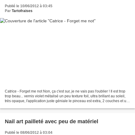
Publié le 10/06/2012 à 03:45
Par
Tartofraises
Catrice - Forget me not Non, ça c'est sur, je ne vais pas l'oublier ! Il est trop
trop beau... vernis violet métalisé un peu texture foil, ultra brillant au soleil,
très opaque, l'application juste géniale le pinceau est extra, 2 couches et un
séchage...
Nail art pailleté avec peu de matériel
Publié le 08/06/2012 à 03:04