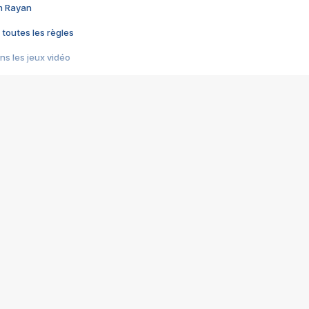
im Rayan
 toutes les règles
s les jeux vidéo
us choquant de Rockstar ? - Le scandale BULLY
e plus moche de Steam
du RÊVE tourne au CAUCHEMAR
pendant 8 heures
it… à tort
umiliés par un jeu vidéo
ire - Final Fantasy 8
ti un empire - Age of Empires
story DOFUS
tard, il crée l'un des pires jeux de tous les temps, MindsEye.